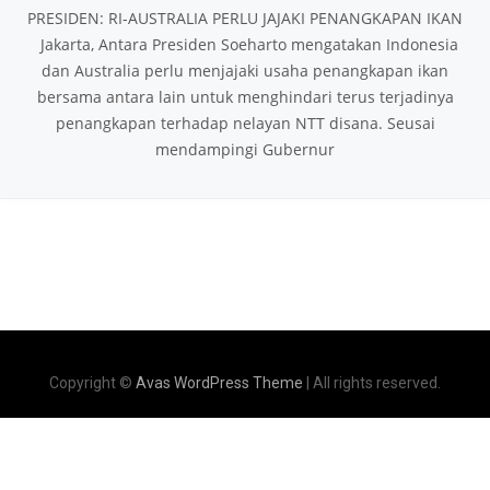
PRESIDEN: RI-AUSTRALIA PERLU JAJAKI PENANGKAPAN IKAN
Jakarta, Antara Presiden Soeharto mengatakan Indonesia
dan Australia perlu menjajaki usaha penangkapan ikan
bersama antara lain untuk menghindari terus terjadinya
penangkapan terhadap nelayan NTT disana. Seusai
mendampingi Gubernur
Copyright ©
Avas WordPress Theme
| All rights reserved.