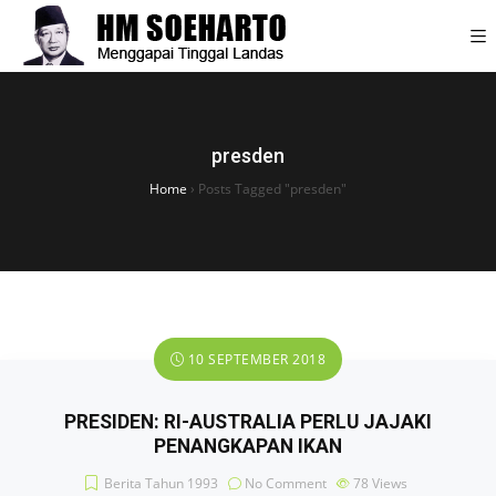
presden
Home
›
Posts Tagged "presden"
10 SEPTEMBER 2018
PRESIDEN: RI-AUSTRALIA PERLU JAJAKI
PENANGKAPAN IKAN
Berita Tahun 1993
No Comment
78
Views