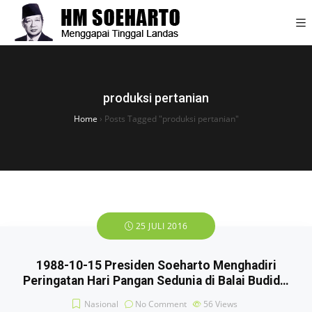
produksi pertanian
Home
›
Posts Tagged "produksi pertanian"
25 JULI 2016
1988-10-15 Presiden Soeharto Menghadiri
Peringatan Hari Pangan Sedunia di Balai Budid…
Nasional
No Comment
56
Views