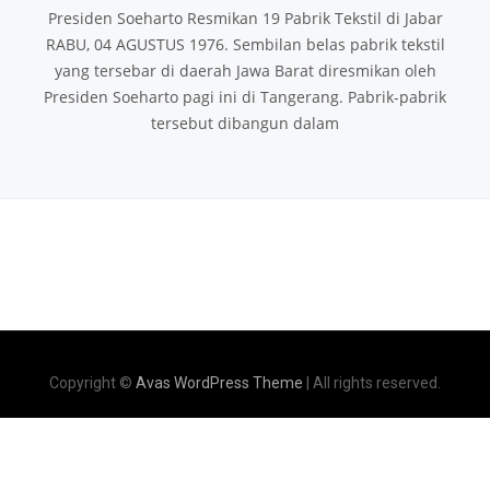
Presiden Soeharto Resmikan 19 Pabrik Tekstil di Jabar
RABU, 04 AGUSTUS 1976. Sembilan belas pabrik tekstil
yang tersebar di daerah Jawa Barat diresmikan oleh
Presiden Soeharto pagi ini di Tangerang. Pabrik-pabrik
tersebut dibangun dalam
Copyright ©
Avas WordPress Theme
| All rights reserved.