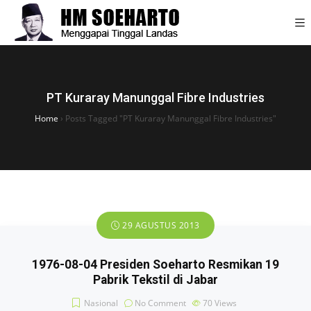
PT Kuraray Manunggal Fibre Industries
Home
›
Posts Tagged "PT Kuraray Manunggal Fibre Industries"
29 AGUSTUS 2013
1976-08-04 Presiden Soeharto Resmikan 19
Pabrik Tekstil di Jabar
Nasional
No Comment
70
Views