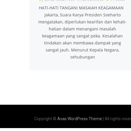
HATI-HATI TANGANI MASAIAH KEAGAMAAN
Jakarta, Suara Karya Presiden Soeharto
mengatakan, diperlukan kearifan dan kehati-
hatian dalam menangani masalah
keagamaan yang sangat peka. Kesalahan
tindakan akan membawa dampak yang
sangat jauh. Menurut Kepala Negara,
sehubungan
Copyright ©
Avas WordPress Theme
| All rights rese