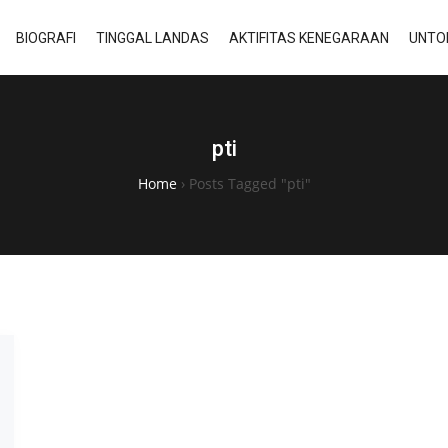
BIOGRAFI
TINGGAL LANDAS
AKTIFITAS KENEGARAAN
UNTO
pti
Home
›
Posts Tagged "pti"