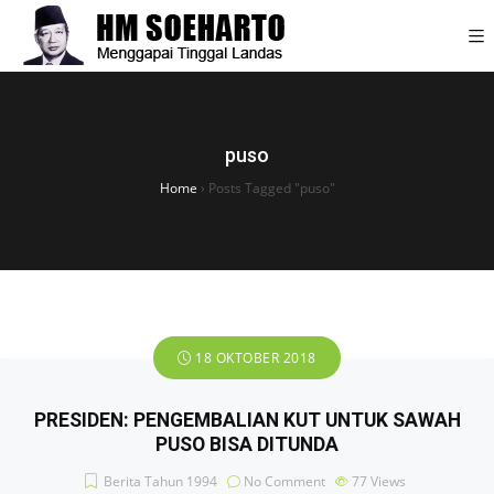
puso
Home
›
Posts Tagged "puso"
18 OKTOBER 2018
PRESIDEN: PENGEMBALIAN KUT UNTUK SAWAH
PUSO BISA DITUNDA
Berita Tahun 1994
No Comment
77
Views