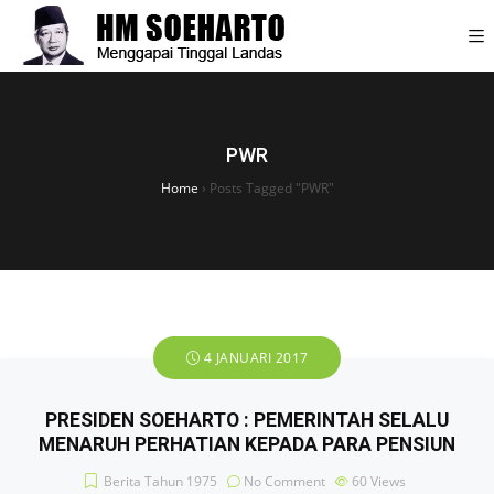
PWR
Home
›
Posts Tagged "PWR"
4 JANUARI 2017
PRESIDEN SOEHARTO : PEMERINTAH SELALU
MENARUH PERHATIAN KEPADA PARA PENSIUN
Berita Tahun 1975
No Comment
60
Views