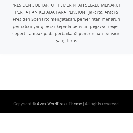
PRESIDEN SOEHARTO : PEMERINTAH SELALU MENARUH
PERHATIAN KEPADA PARA PENSIUN Jakarta, Antara
Presiden Soeharto mengatakan, pemerintah menaruh
perhatian yang besar kepada pensiun pegawai negeri
seperti tampak pada perbaikan2 penerimaan pensiun
yang terus
Copyright ©
Avas WordPress Theme
| All rights reserved.