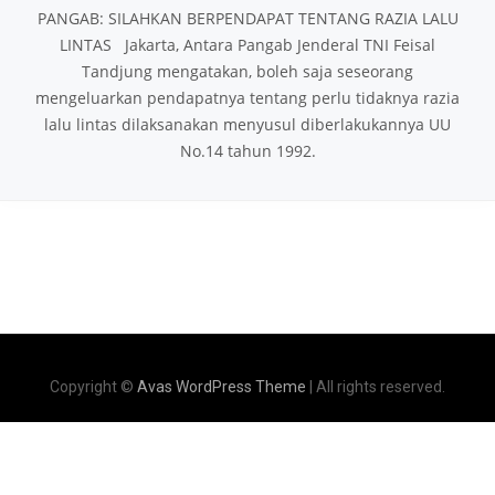
PANGAB: SILAHKAN BERPENDAPAT TENTANG RAZIA LALU
LINTAS Jakarta, Antara Pangab Jenderal TNI Feisal
Tandjung mengatakan, boleh saja seseorang
mengeluarkan pendapatnya tentang perlu tidaknya razia
lalu lintas dilaksanakan menyusul diberlakukannya UU
No.14 tahun 1992.
Copyright ©
Avas WordPress Theme
| All rights reserved.