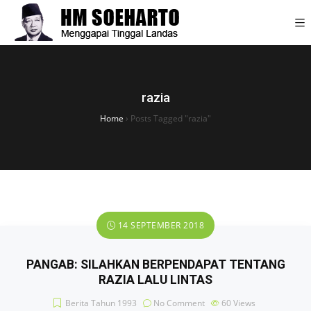
razia
Home
›
Posts Tagged "razia"
14 SEPTEMBER 2018
PANGAB: SILAHKAN BERPENDAPAT TENTANG
RAZIA LALU LINTAS
Berita Tahun 1993
No Comment
60
Views