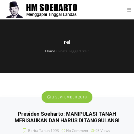
rel
Home
›
Posts Tagged "rel"
3 SEPTEMBER 2018
Presiden Soeharto: MANIPULASI TANAH
MERISAUKAN DAN HARUS DITANGGULANGI
Berita Tahun 1993
No Comment
93
Views