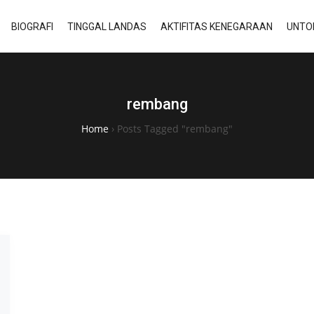
BIOGRAFI
TINGGAL LANDAS
AKTIFITAS KENEGARAAN
UNTO
rembang
Home
›
Posts Tagged "rembang"