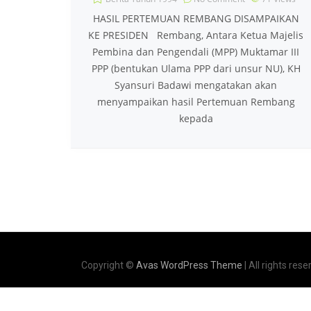
HASIL PERTEMUAN REMBANG DISAMPAIKAN
KE PRESIDEN Rembang, Antara Ketua Majelis
Pembina dan Pengendali (MPP) Muktamar III
PPP (bentukan Ulama PPP dari unsur NU), KH
Syansuri Badawi mengatakan akan
menyampaikan hasil Pertemuan Rembang
kepada
Copyright ©
Avas WordPress Theme
| All rights rese