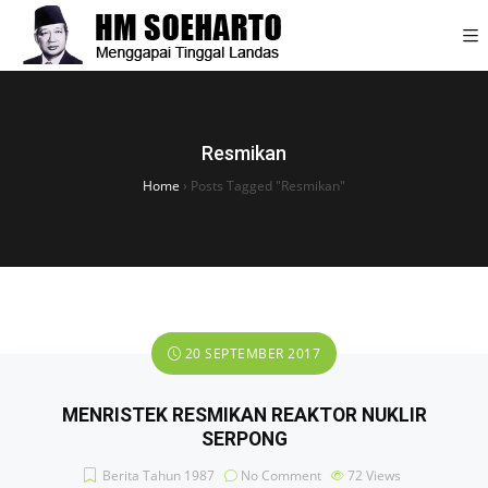
Resmikan
Home
›
Posts Tagged "Resmikan"
20 SEPTEMBER 2017
MENRISTEK RESMIKAN REAKTOR NUKLIR
SERPONG
Berita Tahun 1987
No Comment
72
Views