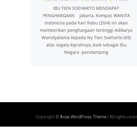
IBU TIEN SOEHARTO MENDAPAT
PENGHARGAAN Jakarta, Kompas WANITA
indonesia pada hari Rabu (20/4) ini akan
memberikan penghargaan tertinggi Adikarya
Wanidyatama kepada Ny Tien Soeharto (69)
atas segala kiprahnya, baik sebagai lbu
Negara -pendamping
Copyright ©
Avas WordPress Theme
| All rights rese