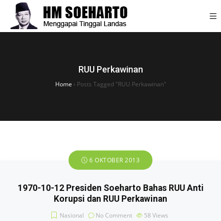
RUU Perkawinan
Home
›
Posts Tagged "RUU Perkawinan"
6 OKTOBER 2013
1970-10-12 Presiden Soeharto Bahas RUU Anti
Korupsi dan RUU Perkawinan
Nasional
No Comment
58
Views