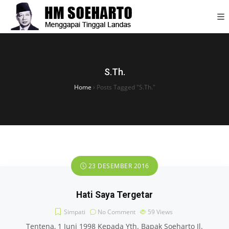
S.Th.
Home
›
Posts Tagged "S.Th."
23 DESEMBER 2016
Hati Saya Tergetar
Simpati
No Comment
59
Views
Tentena, 1 Juni 1998 Kepada Yth. Bapak Soeharto Jl.