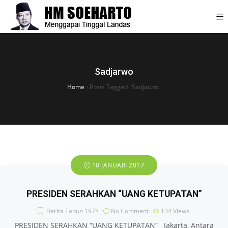
Sadjarwo
Home
›
Posts Tagged "Sadjarwo"
10 JANUARI 2017
PRESIDEN SERAHKAN “UANG KETUPATAN”
Berita Tahun 1975
No Comment
134
Views
PRESIDEN SERAHKAN “UANG KETUPATAN” Jakarta, Antara