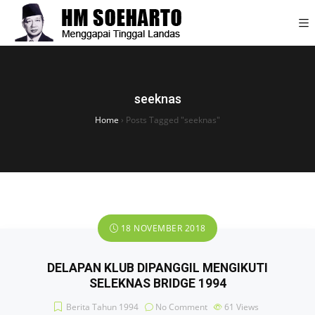
seeknas
Home
›
Posts Tagged "seeknas"
18 NOVEMBER 2018
DELAPAN KLUB DIPANGGIL MENGIKUTI
SELEKNAS BRIDGE 1994
Berita Tahun 1994
No Comment
61
Views