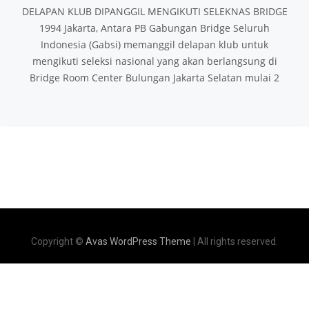
DELAPAN KLUB DIPANGGIL MENGIKUTI SELEKNAS BRIDGE
1994 Jakarta, Antara PB Gabungan Bridge Seluruh
Indonesia (Gabsi) memanggil delapan klub untuk
mengikuti seleksi nasional yang akan berlangsung di
Bridge Room Center Bulungan Jakarta Selatan mulai 2
Copyright ©
Avas WordPress Theme
| All rights reserved.