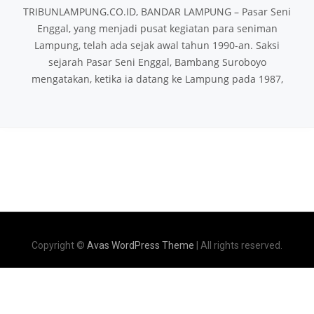
TRIBUNLAMPUNG.CO.ID, BANDAR LAMPUNG – Pasar Seni
Enggal, yang menjadi pusat kegiatan para seniman
Lampung, telah ada sejak awal tahun 1990-an. Saksi
sejarah Pasar Seni Enggal, Bambang Suroboyo
mengatakan, ketika ia datang ke Lampung pada 1987,
Copyright ©
Avas WordPress Theme
| All rights reserved.