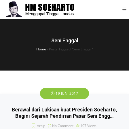
Seni Enggal
Home
›
Posts Tagged "Seni Enggal"
19 JUNI 2017
Berawal dari Lukisan buat Presiden Soeharto,
Begini Sejarah Pendirian Pasar Seni Engg…
Arsip
No Comment
107
Views