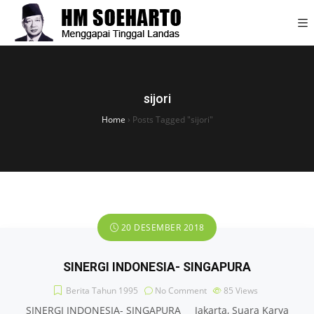
sijori
Home
›
Posts Tagged "sijori"
20 DESEMBER 2018
SINERGI INDONESIA- SINGAPURA
Berita Tahun 1995
No Comment
85
Views
SINERGI INDONESIA- SINGAPURA Jakarta, Suara Karya