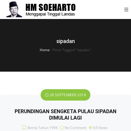
sipadan
Home
›
Posts Tagged "sipadan"
28 SEPTEMBER 2018
PERUNDINGAN SENGKETA PULAU SIPADAN
DIMULAI LAGI
Berita Tahun 1994
No Comment
63
Views