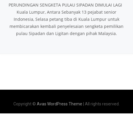
PERUNDINGAN SENGKETA PULAU SIPADAN DIMULAI LAGI
Kuala Lumpur, Antara Sebanyak 13 pejabat senior
Indonesia, Selasa petang tiba di Kuala Lumpur untuk
membicarakan kembali penyelesaian sengketa pemilikan
pulau Sipadan dan Ligitan dengan pihak Malaysia.
Copyright ©
Avas WordPress Theme
| All rights reserved.