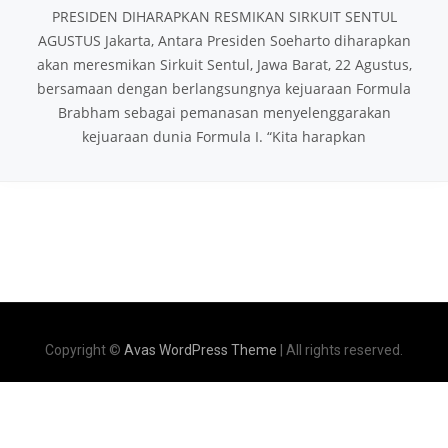
PRESIDEN DIHARAPKAN RESMIKAN SIRKUIT SENTUL
AGUSTUS Jakarta, Antara Presiden Soeharto diharapkan
akan meresmikan Sirkuit Sentul, Jawa Barat, 22 Agustus,
bersamaan dengan berlangsungnya kejuaraan Formula
Brabham sebagai pemanasan menyelenggarakan
kejuaraan dunia Formula I. “Kita harapkan
Copyright ©
Avas WordPress Theme
| All rights reserved.