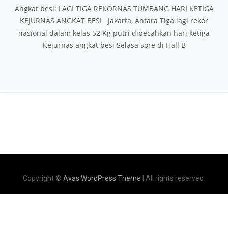
Angkat besi: LAGI TIGA REKORNAS TUMBANG HARI KETIGA
KEJURNAS ANGKAT BESI Jakarta, Antara Tiga lagi rekor
nasional dalam kelas 52 Kg putri dipecahkan hari ketiga
Kejurnas angkat besi Selasa sore di Hall B
Copyright ©
Avas WordPress Theme
| All rights reserved.