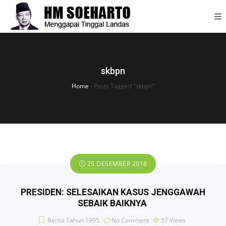
skbpn
Home
›
Posts Tagged "skbpn"
25 DESEMBER 2018
PRESIDEN: SELESAIKAN KASUS JENGGAWAH
SEBAIK ­BAIKNYA
Berita Tahun 1995
No Comment
57
Views