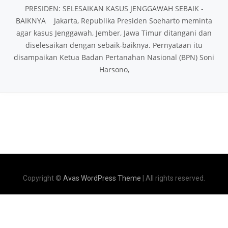
PRESIDEN: SELESAIKAN KASUS JENGGAWAH SEBAIK ­
BAIKNYA Jakarta, Republika Presiden Soeharto meminta
agar kasus Jenggawah, Jember, Jawa Timur ditangani dan
diselesaikan dengan sebaik-baiknya. Pernyataan itu
disampaikan Ketua Badan Pertanahan Nasional (BPN) Soni
Harsono,
Copyright ©
Avas WordPress Theme
| All rights reserved.