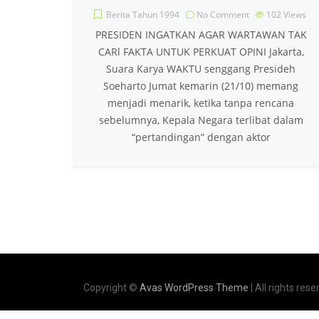
Berita Tahun 1994
No Comment
102
Views
PRESIDEN INGATKAN AGAR WARTAWAN TAK
CARl FAKTA UNTUK PERKUAT OPINI Jakarta,
Suara Karya WAKTU senggang Presideh
Soeharto Jumat kemarin (21/10) memang
menjadi menarik, ketika tanpa rencana
sebelumnya, Kepala Negara terlibat dalam
“pertandingan” dengan aktor
Copyright ©
Avas WordPress Theme
| All rights rese