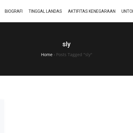
BIOGRAFI
TINGGAL LANDAS
AKTIFITAS KENEGARAAN
UNTO
sly
Home
›
Posts Tagged "sly"