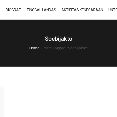
BIOGRAFI
TINGGAL LANDAS
AKTIFITAS KENEGARAAN
UNTO
Soebijakto
Home
›
Posts Tagged "Soebijakto"