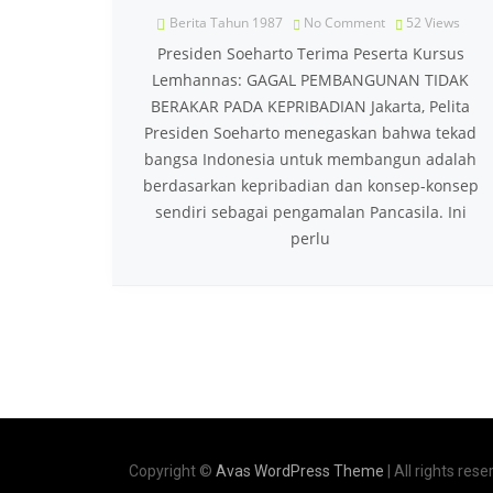
Berita Tahun 1987
No Comment
52
Views
Presiden Soeharto Terima Peserta Kursus
Lemhannas: GAGAL PEMBANGUNAN TIDAK
BERAKAR PADA KEPRIBADIAN Jakarta, Pelita
Presiden Soeharto menegaskan bahwa tekad
bangsa Indonesia untuk membangun adalah
berdasarkan kepribadian dan konsep-konsep
sendiri sebagai pengamalan Pancasila. Ini
perlu
Copyright ©
Avas WordPress Theme
| All rights rese