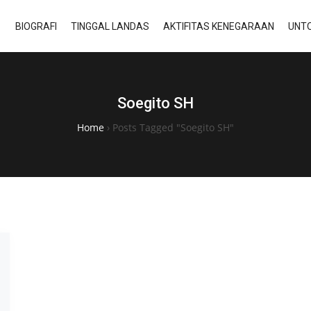
BIOGRAFI
TINGGAL LANDAS
AKTIFITAS KENEGARAAN
UNTO
Soegito SH
Home
›
Posts Tagged "Soegito SH"