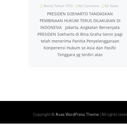
Berita Tahun 1972
No Comment
62
Views
PRESIDEN SOEHARTO TANDASKAN
PEMBINAAN HUKUM TERUS DILAKUKAN DI
INDONESIA Jakarta, Angkatan Bersenjata
PRESIDEN Soeharto di Bina Graha Senin pagi
telah menerima Panitia Penyelenggaraan
Konperensi Hukum se Asia dan Pasific
Tenggara yg terdiri atas
Copyright ©
Avas WordPress Theme
| All rights rese