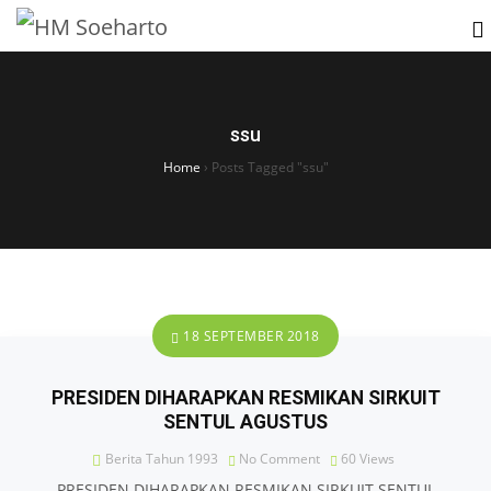
ssu
Home
›
Posts Tagged "ssu"
18 SEPTEMBER 2018
PRESIDEN DIHARAPKAN RESMIKAN SIRKUIT
SENTUL AGUSTUS
Berita Tahun 1993
No Comment
60
Views
PRESIDEN DIHARAPKAN RESMIKAN SIRKUIT SENTUL