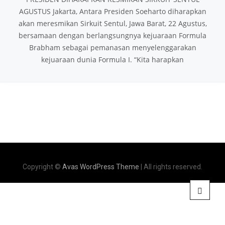
AGUSTUS Jakarta, Antara Presiden Soeharto diharapkan
akan meresmikan Sirkuit Sentul, Jawa Barat, 22 Agustus,
bersamaan dengan berlangsungnya kejuaraan Formula
Brabham sebagai pemanasan menyelenggarakan
kejuaraan dunia Formula I. “Kita harapkan
Copyright ©
Avas WordPress Theme
| All rights reserved.