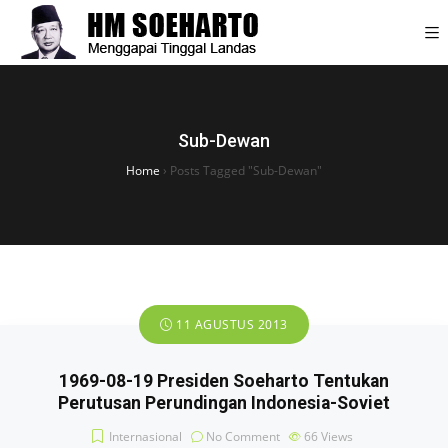
Sub-Dewan
Home
›
Posts Tagged "Sub-Dewan"
11 AGUSTUS 2013
1969-08-19 Presiden Soeharto Tentukan
Perutusan Perundingan Indonesia-Soviet
Internasional
No Comment
66
Views