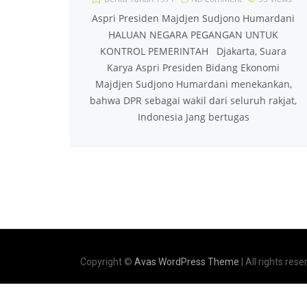
Aspri Presiden Majdjen Sudjono Humardani
HALUAN NEGARA PEGANGAN UNTUK
KONTROL PEMERINTAH Djakarta, Suara
Karya Aspri Presiden Bidang Ekonomi
Majdjen Sudjono Humardani menekankan,
bahwa DPR sebagai wakil dari seluruh rakjat,
Indonesia Jang bertugas
Copyright ©
Avas WordPress Theme
| All rights rese