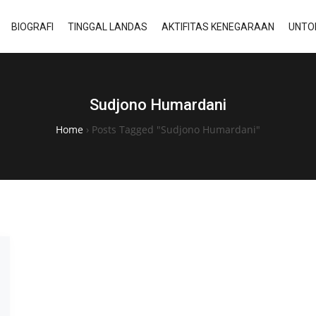
BIOGRAFI
TINGGAL LANDAS
AKTIFITAS KENEGARAAN
UNTO
Sudjono Humardani
Home
›
Posts Tagged "Sudjono Humardani"