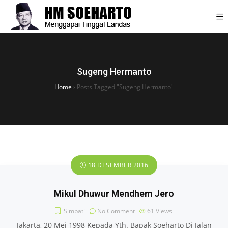
Sugeng Hermanto
Home
›
Posts Tagged "Sugeng Hermanto"
18 DESEMBER 2016
Mikul Dhuwur Mendhem Jero
Simpati
No Comment
61
Views
Jakarta, 20 Mei 1998 Kepada Yth. Bapak Soeharto Di Jalan