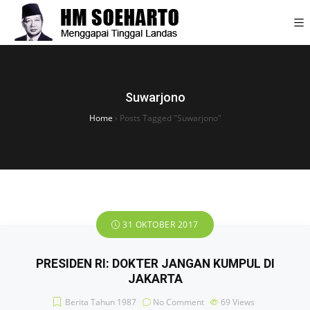
Suwarjono
Home
›
Posts Tagged "Suwarjono"
31 OKTOBER 2017
PRESIDEN RI: DOKTER JANGAN KUMPUL DI
JAKARTA
Berita Tahun 1987
No Comment
69
Views