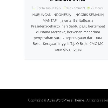
Berita Tahun 1977
No Comment
79
Views
HUBUNGAN INDONESIA – INGGRIS SEMAKIN
MANTAP Jakarta, BeritaBuana
PresidenSoeharto, hari Sabtu pagi, bertempat
di Istana Merdeka, berkenan menerima
penyerahan surat2 kepercayaan dari Duta
Besar Kerajaan Inggris T.J. O Brein CMG MC
yang didampingi
Copyright ©
Avas WordPress Theme
| All rights rese