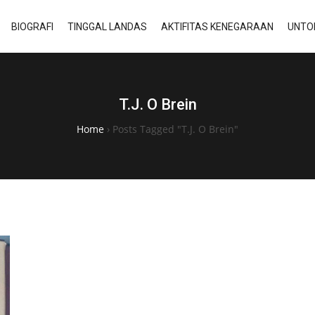
BIOGRAFI
TINGGAL LANDAS
AKTIFITAS KENEGARAAN
UNTO
T.J. O Brein
Home
›
Posts Tagged "T.J. O Brein"