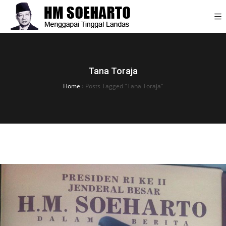
Tana Toraja
Home
›
Posts Tagged "Tana Toraja"