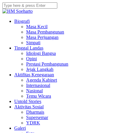
Biografi
Masa Kecil
Masa Pembangunan
Masa Perjuangan
Simpati
Tinggal Landas
Idiologi Bangsa
Opini
Prestasi Pembangunan
Jejak Langkah
Aktifitas Kenegaraan
Agenda Kabinet
Internasional
Nasional
Temu Wicara
Untold Stories
Aktivitas Sosial
Dharmais
Supersemar
YDRK
Galeri