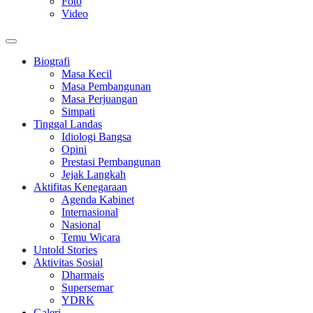
Foto
Video
Biografi
Masa Kecil
Masa Pembangunan
Masa Perjuangan
Simpati
Tinggal Landas
Idiologi Bangsa
Opini
Prestasi Pembangunan
Jejak Langkah
Aktifitas Kenegaraan
Agenda Kabinet
Internasional
Nasional
Temu Wicara
Untold Stories
Aktivitas Sosial
Dharmais
Supersemar
YDRK
Galeri