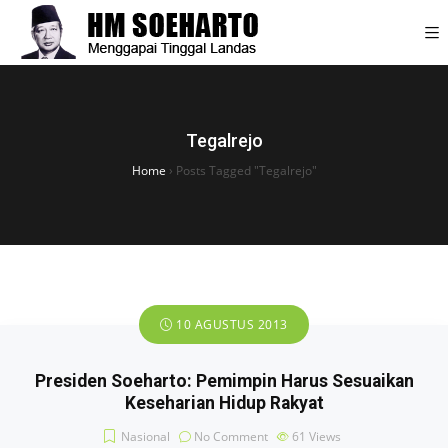
Tegalrejo
Home
›
Posts Tagged "Tegalrejo"
10 AGUSTUS 2013
Presiden Soeharto: Pemimpin Harus Sesuaikan
Keseharian Hidup Rakyat
Nasional
No Comment
61
Views