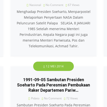
Nasional
No Comment
67
Views
Menghadap Presiden Soeharto, Menparpostel
Melaporkan Penyertaan NASA Dalam
Peluncuran Satelit Palapa SELASA, 8 JANUARI
1985 Setelah menerima Menteri
Perindustrian, Kepala Negara pagi ini juga
menerima Menteri Pariwisata, Pos dan
Telekomunikasi, Achmad Tahir.
12 MEI 2014
1991-09-05 Sambutan Presiden
Soeharto Pada Peresmian Pembukaan
Raker Departemen Pariw…
Pidato
No Comment
72
Views
Sambutan Presiden Soeharto Pada Peresmian