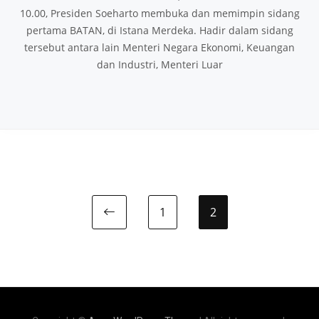
10.00, Presiden Soeharto membuka dan memimpin sidang
pertama BATAN, di Istana Merdeka. Hadir dalam sidang
tersebut antara lain Menteri Negara Ekonomi, Keuangan
dan Industri, Menteri Luar
1
2
Previous page