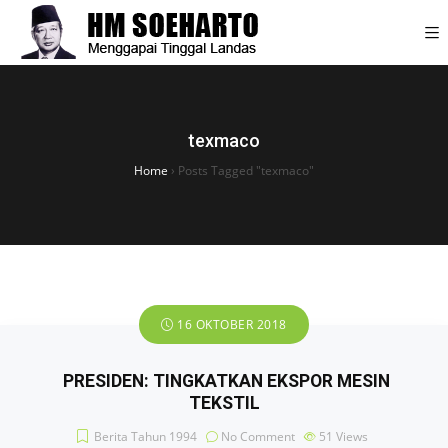
texmaco
Home
›
Posts Tagged "texmaco"
16 OKTOBER 2018
PRESIDEN: TINGKATKAN EKSPOR MESIN
TEKSTIL
Berita Tahun 1994
No Comment
51
Views