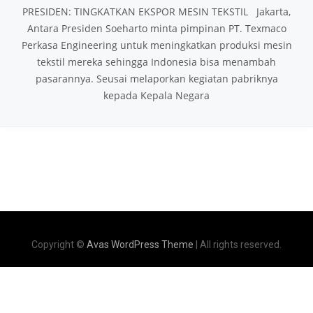
PRESIDEN: TINGKATKAN EKSPOR MESIN TEKSTIL Jakarta,
Antara Presiden Soeharto minta pimpinan PT. Texmaco
Perkasa Engineering untuk meningkatkan produksi mesin
tekstil mereka sehingga Indonesia bisa menambah
pasarannya. Seusai melaporkan kegiatan pabriknya
kepada Kepala Negara
Copyright ©
Avas WordPress Theme
| All rights reserved.