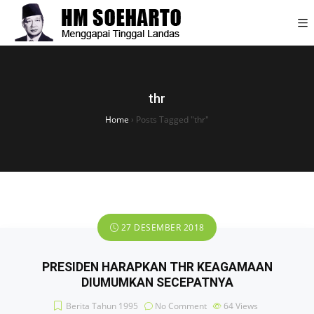
thr
Home
›
Posts Tagged "thr"
27 DESEMBER 2018
PRESIDEN HARAPKAN THR KEAGAMAAN
DIUMUMKAN SECEPATNYA
Berita Tahun 1995
No Comment
64
Views