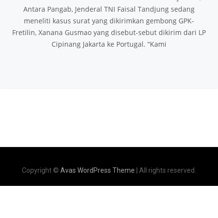
Antara Pangab, Jenderal TNI Faisal Tandjung sedang
meneliti kasus surat yang dikirimkan gembong GPK-
Fretilin, Xanana Gusmao yang disebut-sebut dikirim dari LP
Cipinang Jakarta ke Portugal. “Kami
Copyright ©
Avas WordPress Theme
| All rights reserved.