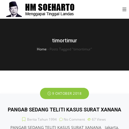
timortimur
Home
›
Posts Tagged "timortimur"
9 OKTOBER 2018
PANGAB SEDANG TELITI KASUS SURAT XANANA
Berita Tahun 1994
No Comment
67
Views
PANGAB SEDANG TELITI KASUS SURAT XANANA Jakarta,