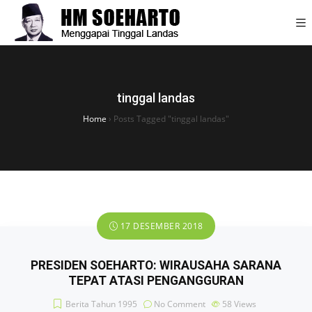
tinggal landas
Home
›
Posts Tagged "tinggal landas"
17 DESEMBER 2018
PRESIDEN SOEHARTO: WIRAUSAHA SARANA
TEPAT ATASI PENGANGGURAN
Berita Tahun 1995
No Comment
58
Views