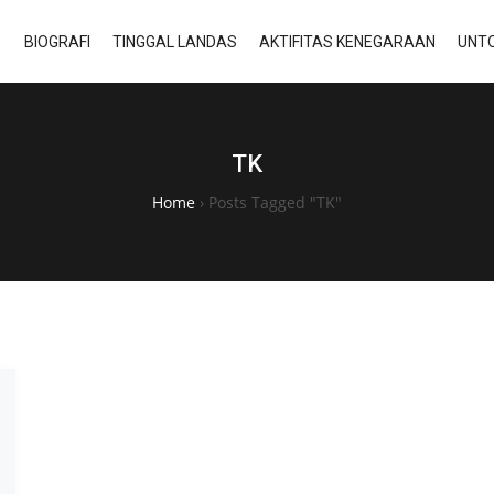
BIOGRAFI
TINGGAL LANDAS
AKTIFITAS KENEGARAAN
UNTO
TK
Home
›
Posts Tagged "TK"