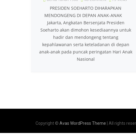
PRESIDEN SOEHARTO DIHARAPKAN
MENDONGENG DI DEPAN ANAK-ANAK
Jakarta, Angkatan Bersenjata Presiden
Soeharto akan dimohon kesediaannya untuk
hadir dan mendongeng tentang
kepahlawanan serta keteladanan di depan
anak-anak pada puncak peringatan Hari Anak
Nasional
Copyright ©
Avas WordPress Theme
| All rights rese