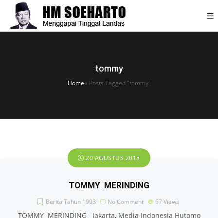
tommy
Home
›
Posts Tagged "tommy"
20 AGUSTUS 2018
TOMMY MERINDING
Berita Tahun 1993
No Comment
67
Views
TOMMY MERINDING Jakarta, Media Indonesia Hutomo