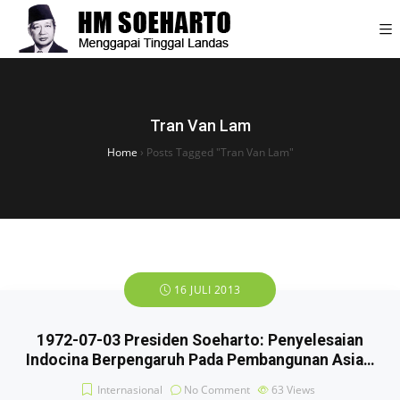
Tran Van Lam
Home
›
Posts Tagged "Tran Van Lam"
16 JULI 2013
1972-07-03 Presiden Soeharto: Penyelesaian
Indocina Berpengaruh Pada Pembangunan Asia…
Internasional
No Comment
63
Views