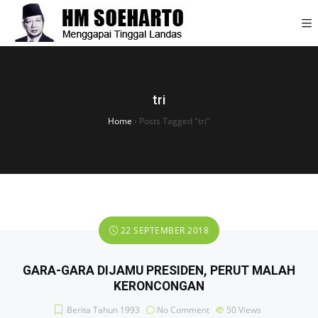
tri
Home
›
Posts Tagged "tri"
22 SEPTEMBER 2018
GARA-GARA DIJAMU PRESIDEN, PERUT MALAH
KERONCONGAN
Berita Tahun 1993
No Comment
50
Views