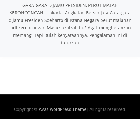
GARA-GARA DIJAMU PRESIDEN, PERUT MALAH
KERONCONGAN Jakarta, Angkatan Bersenjata Gara-gara
dijamu Presiden Soeharto di Istana Negara perut malahan
jadi keroncongan Masuk akalkah itu? Agak mengherankan
memang. Tapi itulah kenyataannya. Pengalaman ini di
tuturkan
Copyright ©
Avas WordPress Theme
| All rights reserved.