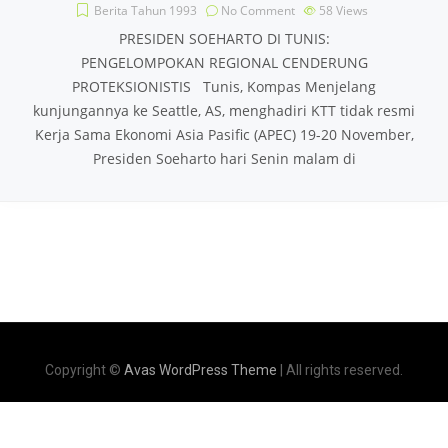
Berita Tahun 1993
No Comment
58
Views
PRESIDEN SOEHARTO DI TUNIS:
PENGELOMPOKAN REGIONAL CENDERUNG
PROTEKSIONISTIS Tunis, Kompas Menjelang
kunjungannya ke Seattle, AS, menghadiri KTT tidak resmi
Kerja Sama Ekonomi Asia Pasific (APEC) 19-20 November,
Presiden Soeharto hari Senin malam di
Copyright ©
Avas WordPress Theme
| All rights reserved.