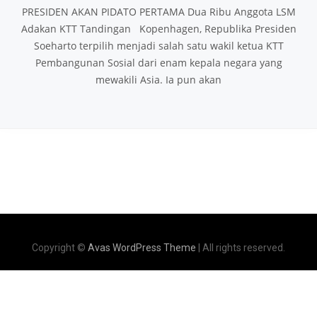
PRESIDEN AKAN PIDATO PERTAMA Dua Ribu Anggota LSM
Adakan KTT Tandingan Kopenhagen, Republika Presiden
Soeharto terpilih menjadi salah satu wakil ketua KTT
Pembangunan Sosial dari enam kepala negara yang
mewakili Asia. Ia pun akan
Copyright ©
Avas WordPress Theme
| All rights reserved.