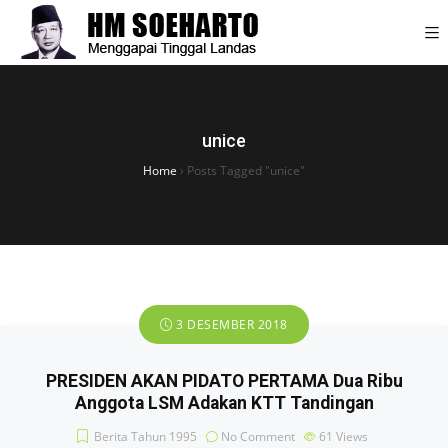
unice
Home
›
Posts Tagged "unice"
3 DESEMBER 2018
PRESIDEN AKAN PIDATO PERTAMA Dua Ribu
Anggota LSM Adakan KTT Tandingan
Berita Tahun 1995
No Comment
61
Views