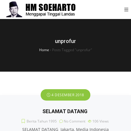
unprofur
Home
›
Posts Tagged "unprofur"
4 DESEMBER 2018
SELAMAT DATANG
Berita Tahun 1995
No Comment
106
Views
SELAMAT DATANG Jakarta, Media Indonesia