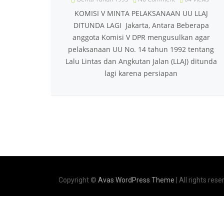
KOMISI V MINTA PELAKSANAAN UU LLAJ
DITUNDA LAGI Jakarta, Antara Beberapa
anggota Komisi V DPR mengusulkan agar
pelaksanaan UU No. 14 tahun 1992 tentang
Lalu Lintas dan Angkutan Jalan (LLAJ) ditunda
lagi karena persiapan
Copyright ©
Avas WordPress Theme
| All rights rese