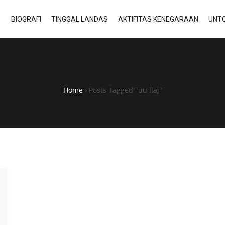
BIOGRAFI
TINGGAL LANDAS
AKTIFITAS KENEGARAAN
UNTO
Home
›
Posts Tagged "uu llaj"