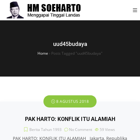
uud45budaya
Home
›
Posts Tagged "uud45budaya"
8 AGUSTUS 2018
PAK HARTO: KONFLIK ITU ALAMIAH
Berita Tahun 1993
No Comment
59
Views
PAK HARTO: KONFLIK ITU ALAMIAH Jakarta, Republika