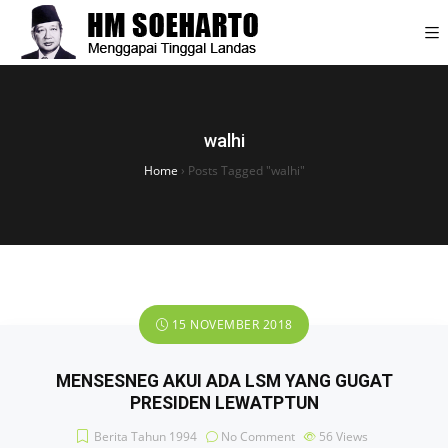
walhi
Home
›
Posts Tagged "walhi"
15 NOVEMBER 2018
MENSESNEG AKUI ADA LSM YANG GUGAT
PRESIDEN LEWATPTUN
Berita Tahun 1994
No Comment
56
Views