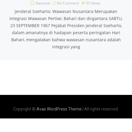
Nasional
No Comment
55
Views
Jenderal Soeharto: Wawasan Nusantara Merupakan
Integrasi Wawasan Pertiwi, Bahari dan dirgantara SABTU,
23 SEPTEMBER 1967 Pejabat Presiden Jenderal Soeharto,
dalam amanatnya di hadapan peserta peringatan Hari
Bahari, mengatakan bahwa wawasan nusantara adalah
integrasi yang
Copyright ©
Avas WordPress Theme
| All rights reserved.